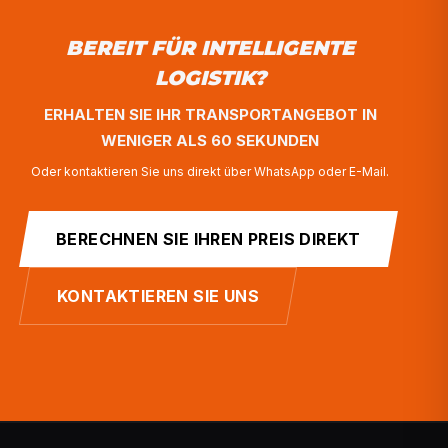
Wurzeln sowohl in der Logistik als auch in der Techno
gegründet. Jahrelang haben wir aus nächster Nähe ge
der Transport in manuellen Prozessen stecken blieb. 
Frustrationen bildeten die Grundlage für unsere Plattf
Wir ergänzen unser praktisches Wissen mit der fortschr
KI. Unsere Plattform ist ein System, das 'denkt' wie ein
Logistikprofi, aber mit der Geschwindigkeit der KI hand
BERECHNEN SIE IHREN PREIS DIREKT
Unsere Mission: eine vollständig automatisierte Logist
Von der Anfrage bis zur Lieferung: Traktortransport kan
KONTAKTIEREN SIE UNS
schneller, sicherer und mit weniger menschlichen Han
erfolgen.
Wusstest du, dass...
Viele Unternehmen tätigen immer noch 5 bis 10 Anr