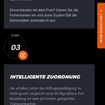
Einverstanden mit dem Preis? Geben Sie die
Firmennamen ein und unser System füllt die
MYM ASSISTENT
Adressdaten automatisch aus.
STEP
SO FUNKTIONIERT UNSERE LOGISTIKPLATTFO
03
LANDWIRTSCHAFTLICHER
TRANSPORT
IN 4 SCHRITTEN
Bei Move Your Machine kombinieren wir die Geschwin
Computern mit unserer Branchenerfahrung, um Maschi
INTELLIGENTE ZUORDNUNG
transportieren. Für Sie funktioniert es in 4 Schritten:
Sie erhalten sofort die Auftragsbestätigung. Im
Hintergrund vergleicht unser KI-Algorithmus Ihre
Bestellung mit dem am besten geeigneten
Transportpartner.