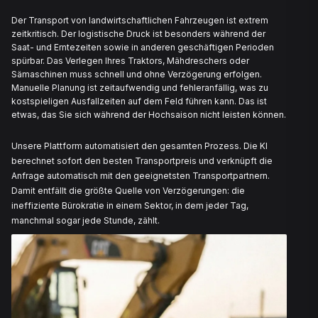
LANDWIRTSCHAFTSTRANSPORT
ÜBERALL IN DER EU
Agrartransport erfordert einen Partner, der sofort liefer
Sie Maschinenhändler, Auftragnehmer oder landwirtsch
Unternehmer sind: Sie möchten, dass Ihre landwirtscha
Maschinen sicher und pünktlich am richtigen Ort ank
Move Your Machine wurde entwickelt, um hier Sicherhe
bieten, mit maximalem Komfort. Profitieren Sie von sc
Planung, direkter Transparenz über die Kosten und der
dass Ihre landwirtschaftlichen Fahrzeuge sicher und pü
ankommen.
Mit Move Your Machine nutzen Sie die erste vollständi
autonome Logistikplattform für Maschinentransport. Es
als digitaler Feldpartner, der immer für Sie bereitsteht.
System automatisiert die Transportplanung und sorgt 