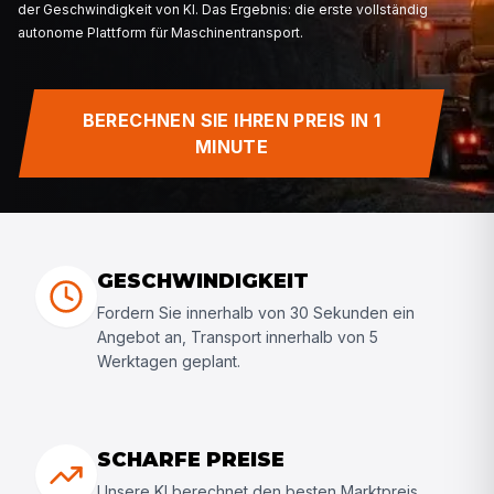
bis zur Lieferung einer Flotte neuer Traktoren über di
Logistische Reibung kostet direkt Einnahmen.
Move Your Machine ist der Transportpartner, der diese
Unsicherheit vollständig beseitigt. Unser spezialisier
BERECHNEN SIE IHREN PREIS IN 1
über schwere Lasten und Transportlogistik kombiniere
MINUTE
der Geschwindigkeit von KI. Das Ergebnis: die erste vo
autonome Plattform für Maschinentransport.
GESCHWINDIGKEIT
Fordern Sie innerhalb von 30 Sekunden ein
Angebot an, Transport innerhalb von 5
Werktagen geplant.
SCHARFE PREISE
Unsere KI berechnet den besten Marktpreis