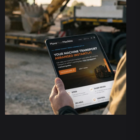
Sie immer wissen, wo Ihr Traktor wann sein wird.
WARUM TRAKTORTRANSPORT S
KOMPLEX IST
Der Transport von landwirtschaftlichen Fahrzeugen ist
zeitkritisch. Der logistische Druck ist besonders währ
Saat- und Erntezeiten sowie in anderen geschäftigen
spürbar. Das Verlegen Ihres Traktors, Mähdreschers o
Sämaschinen muss schnell und ohne Verzögerung erf
Manuelle Planung ist zeitaufwendig und fehleranfällig
kostspieligen Ausfallzeiten auf dem Feld führen kann. 
etwas, das Sie sich während der Hochsaison nicht lei
Unsere Plattform automatisiert den gesamten Prozess.