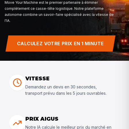
la flotte à travers les frontières nationales : les erreur
temps de production direct. Par conséquent, la planifi
transport de chariots élévateurs doit toujours être pr
à travers les frontières et avec des réglementations
changeantes.
CALCULEZ VOTRE PRIX EN 1 MINUTE
Move Your Machine est le premier partenaire à élimine
complètement ce casse-tête logistique. Notre platef
autonome combine un savoir-faire spécialisé avec la 
l'IA.
VITESSE
Demandez un devis en 30 secondes,
transport prévu dans les 5 jours ouvrables.
PRIX AIGUS
Notre IA calcule le meilleur prix du marché en