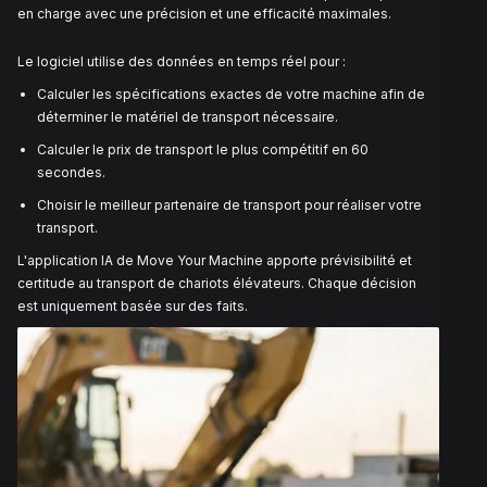
CHARIOTS ÉLÉVATEURS COMPLE
« Mettre quelques chariots élévateurs en transport. » 
semble si simple, mais cela peut être assez complexe
qu'un chariot élévateur soit techniquement facile à dé
l'approche traditionnelle pour organiser le transport p
beaucoup de temps. Demander manuellement des dev
attendre des réponses entraîne des retards inutiles. C
perturbe la planification des projets et provoque de l'ir
chez le client final.
Notre plateforme élimine la plus grande source de retar
réglementation inefficace pour chaque déménagemen
LA PUISSANCE DE L'IA DANS LE
TRANSPORT DE CHARIOTS ÉLÉV