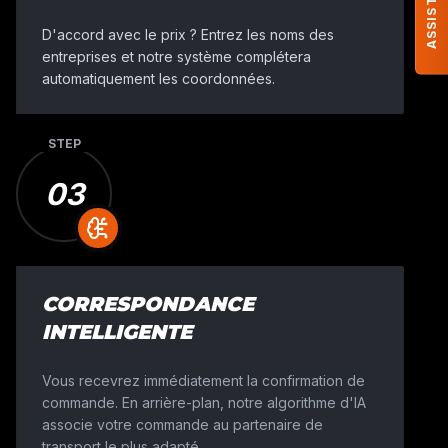
D'accord avec le prix ? Entrez les noms des
entreprises et notre système complétera
automatiquement les coordonnées.
C'EST COMME ÇA QUE NOTRE PLATEFORME LO
STEP
FONCTIONNE
03
TRANSPORT DE CHARIOT
ÉLÉVATEUR
EN 4 ÉTAPES
Chez Move Your Machine, nous combinons la vitesse
ordinateurs avec notre expérience sectorielle pour tr
CORRESPONDANCE
des machines. Pour vous, cela fonctionne en 4 étapes 
INTELLIGENTE
Vous recevrez immédiatement la confirmation de
commande. En arrière-plan, notre algorithme d'IA
associe votre commande au partenaire de
transport le plus adapté.