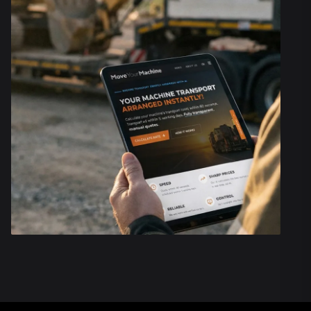
La préparation et l'organisation du transport de chariot
élévateurs impliquent de nombreuses tâches récurrent
que la comparaison des devis, la sélection des partena
suivi des transports. Les planificateurs de transport p
laisser ces tâches de côté : notre IA est formée pour 
en charge avec une précision et une efficacité maxima
Le logiciel utilise des données en temps réel pour :
Calculer les spécifications exactes de votre machi
déterminer le matériel de transport nécessaire.
Calculer le prix de transport le plus compétitif en 6
secondes.
Choisir le meilleur partenaire de transport pour réal
transport.