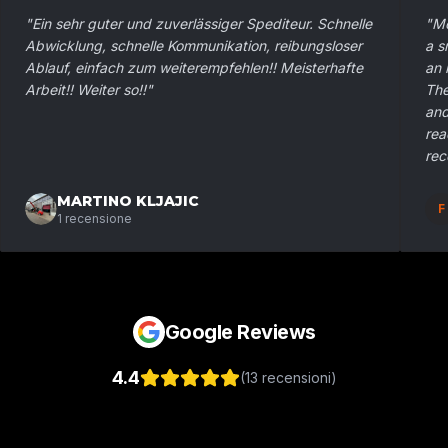
"
Ein sehr guter und zuverlässiger Spediteur. Schnelle
"
Mo
Abwicklung, schnelle Kommunikation, reibungsloser
a s
Ablauf, einfach zum weiterempfehlen!! Meisterhafte
an 
Arbeit!! Weiter so!!
"
The
and
rea
re
MARTINO KLJAJIC
F
1
recensione
Google Reviews
4.4
(
13
recensioni
)