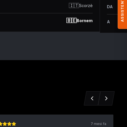
ASSISTENTE MYM
🇮🇹
Scorzè
DA
🇧🇪
Bornem
A
7 mesi fa