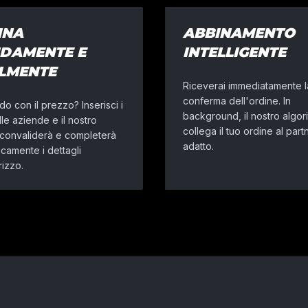
INA
ABBINAMENTO
IDAMENTE E
INTELLIGENTE
ILMENTE
Riceverai immediatamente l
conferma dell'ordine. In
o con il prezzo? Inserisci i
background, il nostro algor
le aziende e il nostro
collega il tuo ordine al part
 convaliderà e completerà
adatto.
camente i dettagli
rizzo.