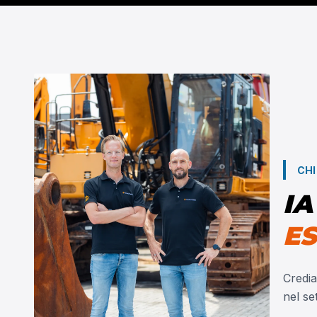
CHI
IA
ES
Credia
nel se