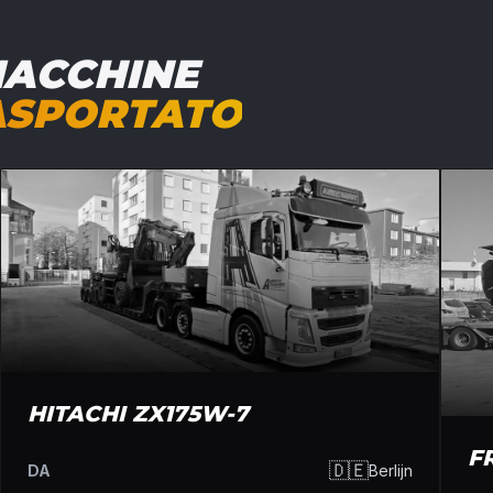
MACCHINE
ASPORTATO
HITACHI ZX175W-7
F
🇩🇪
DA
Berlijn