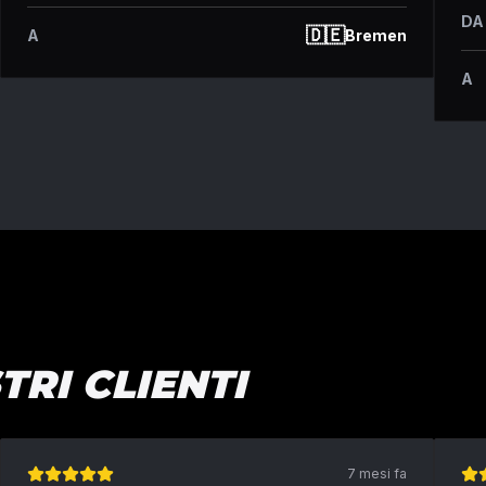
DA
🇩🇪
A
Bremen
A
TRI CLIENTI
7 mesi fa