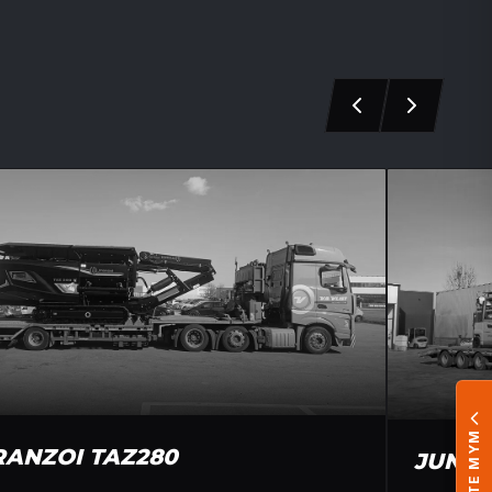
RANZOI TAZ280
JUNGH