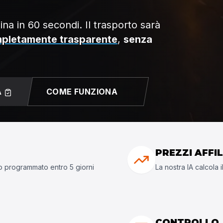
ina in 60 secondi. Il trasporto sarà
pletamente trasparente
,
senza
A
COME FUNZIONA
PREZZI AFFIL
to programmato entro 5 giorni
La nostra IA calcola 
CONTROLLO