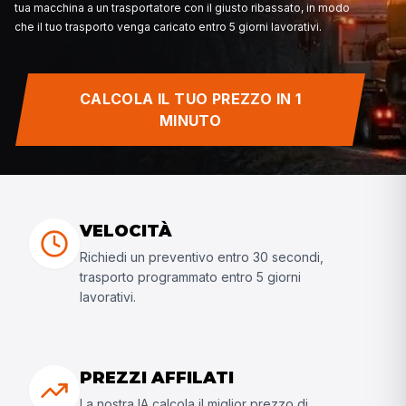
standard. Se la macchina è troppo alta, ci sono rischi di
multe. Il trasporto con un ribassato offre una soluzione i
situazioni.
Da Move Your Machine, organizziamo questo process
CALCOLA IL TUO PREZZO IN 1
completamente automatico. La nostra IA abbina dirett
MINUTO
tua macchina a un trasportatore con il giusto ribassato
che il tuo trasporto venga caricato entro 5 giorni lavorat
VELOCITÀ
Richiedi un preventivo entro 30 secondi,
trasporto programmato entro 5 giorni
lavorativi.
PREZZI AFFILATI
La nostra IA calcola il miglior prezzo di