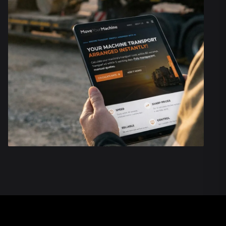
quindi esattamente quale tipo di rimorchio è necessari
trasporto. Questo previene il più grande incubo nel tra
macchine: un autista che arriva al luogo di carico con u
su cui non può caricare la macchina in sicurezza.
PREVEDIBILITÀ NEL CARICAMEN
COMPLESSO
Perché automatizziamo il processo? Perché il margine 
nel trasporto con rimorchio basso è quindi molto più p
nostra piattaforma fa corrispondere le proprietà della
con il giusto trasportatore. Questo garantisce una garan
time-right'. Niente discussioni al cancello, nessun cos
aggiuntivo per i tempi di attesa e nessun rimorchio che
essere appena troppo alto per il trasporto pianificato. I
della tua macchina diventa un'operazione standard inv
rischio logistico.