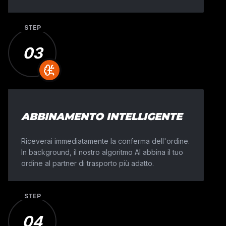
STEP
COSI' FUNZIONA LA NOSTRA PIATTAFORMA LOG
03
TRASPORTO MACCHINE
IN 4 
In Move Your Machine, combiniamo la velocità dei co
la nostra esperienza nel settore per trasportare macch
funziona in 4 passaggi:
ABBINAMENTO INTELLIGENTE
Riceverai immediatamente la conferma dell'ordine.
In background, il nostro algoritmo AI abbina il tuo
ordine al partner di trasporto più adatto.
STEP
04