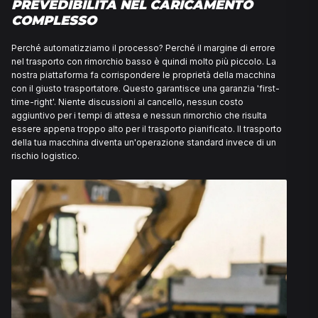
RIMORCHIO BASSO?
Macchine come escavatori, piattaforme aeree o attrezz
specifici sono a volte troppo alte per un rimorchio nor
al pavimento di carico abbassato di un rimorchio basso,
combinazione rimane entro i limiti di altezza legali, co
trasporto senza permessi speciali o guida del percorso.
rimorchi bassi sono adatti per macchine con un'altezza
accesso bassa. Grazie alla dolce inclinazione delle ra
carico, le macchine che sono basse a terra possono 
caricate in modo sicuro e senza danni.
Un rimorchio basso è più di un semplice 'rimorchio bas
sono grandi differenze nell'altezza del pavimento di ca
tipo di rampe di carico e nella larghezza del rimorchio. 
software comprende queste sfumature tecniche. Il no
sistema conosce le specifiche esatte di ogni macchin