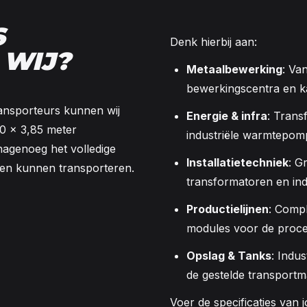
S
Denk hierbij aan:
 WIJ?
Metaalbewerking
: Va
bewerkingscentra en k
ansporteurs kunnen wij
Energie & infra
: Trans
0 × 3,85 meter
industriële warmtepom
j nagenoeg het volledige
Installatietechniek
: G
ven kunnen transporteren.
transformatoren en ind
Productielijnen
: Compl
modules voor de proces
Opslag & Tanks
: Indu
de gestelde transportm
Voer de specificaties van