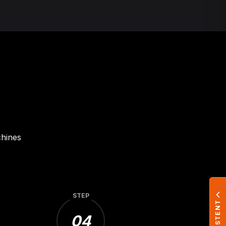
chines
STEP
04