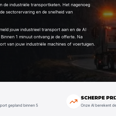
 in de industriële transportketen. Het nagenoeg
de sectorervaring en de snelheid van
meld jouw industrieel transport aan en de AI
 Binnen 1 minuut ontvang je de offerte. Na
t van jouw industriële machines of voertuigen.
SCHERPE PRI
sport gepland binnen 5
Onze AI berekent de b