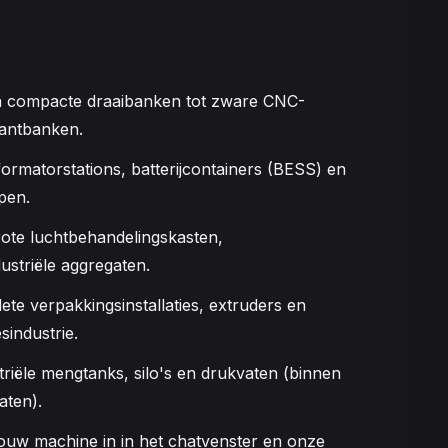
n compacte draaibanken tot zware CNC-
antbanken.
formatorstations, batterijcontainers (BESS) en
pen.
rote luchtbehandelingskasten,
ustriële aggregaten.
ete verpakkingsinstallaties, extruders en
industrie.
striële mengtanks, silo's en drukvaten (binnen
aten).
 jouw machine in in het chatvenster en onze