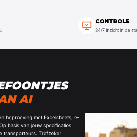
CONTROLE
.
24/7 inzicht in de st
LEFOONTJES
AN AI
 een beproeving met Excelsheets, e-
 Op basis van jouw specificaties
e transporteurs. Trefzeker