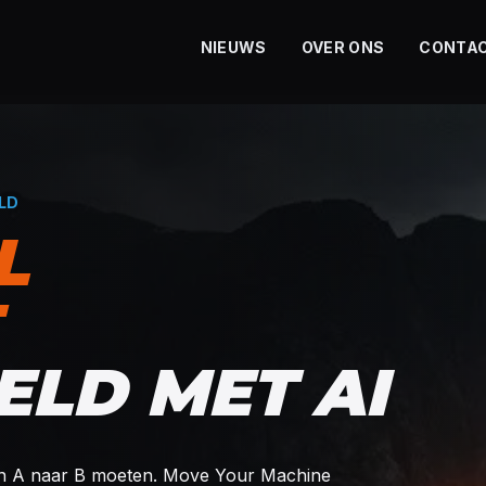
NIEUWS
OVER ONS
CONTA
LD
L
ELD MET AI
 van A naar B moeten. Move Your Machine