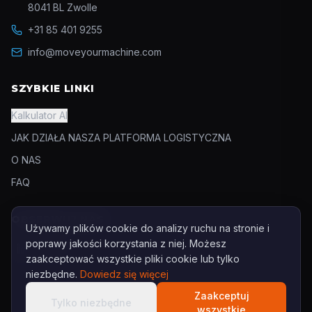
8041 BL Zwolle
+31 85 401 9255
info@moveyourmachine.com
SZYBKIE LINKI
Kalkulator AI
JAK DZIAŁA NASZA PLATFORMA LOGISTYCZNA
O NAS
FAQ
OBSERWUJ NAS
Używamy plików cookie do analizy ruchu na stronie i
poprawy jakości korzystania z niej. Możesz
zaakceptować wszystkie pliki cookie lub tylko
niezbędne.
Dowiedz się więcej
Zaakceptuj
Tylko niezbędne
wszystkie
©
2026
Move Your Machine B.V.
Wszelkie prawa zastrzeżone.