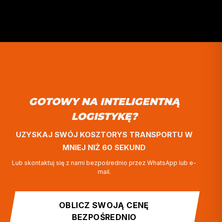
KSZTAŁTOWANE PRZEZ PRAKTY
„Nasza platforma jest zbudowana na prawdziwym do
OBLICZ SWOJĄ CENĘ
w transporcie: system, który myśli jak profesjonalista 
BEZPOŚREDNIO
ale działa z prędkością AI.