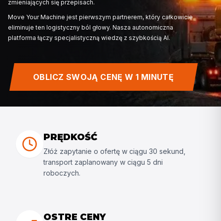
wózków widłowych jest zawsze w ruchu. Od pilnego
przemieszczenia wynajętej maszyny po restrukturyzacj
przez granice krajowe: błędy kosztują bezpośredni cz
produkcji. Dlatego planowanie transportu wózków wi
musi być zawsze dokładne, nawet przez granice i prz
zmieniających się przepisach.
OBLICZ SWOJĄ CENĘ W 1 MINUTĘ
Move Your Machine jest pierwszym partnerem, który c
eliminuje ten logistyczny ból głowy. Nasza autonomic
platforma łączy specjalistyczną wiedzę z szybkością A
PRĘDKOŚĆ
Złóż zapytanie o ofertę w ciągu 30 sekund,
transport zaplanowany w ciągu 5 dni
roboczych.
OSTRE CENY