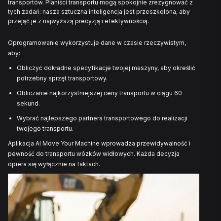
CO SPRAWIA, ŻE TRANSPORT
WÓZKÓW WIDŁOWYCH JEST
KOMPLEKSOWY?
„Po prostu umieścić kilka wózków widłowych w transpo
Brzmi to tak prosto, ale może być dość skomplikowan
wózek widłowy jest technicznie łatwy do przeniesieni
tradycyjne podejście do organizacji transportu zajmuj
czasu. Ręczne składanie ofert i czekanie na odpowied
powoduje niepotrzebne opóźnienia. To zakłóca plan
projektów i powoduje irytację u klienta końcowego.
Nasza platforma eliminuje największe źródło opóźnień
nieefektywne przepisy przy każdej przeprowadzce.
MOC SZTUCZNEJ INTELIGENCJI 