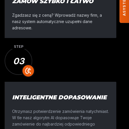
ZAMÓW SZYBKO I ŁATWO
Zgadzasz się z ceną? Wprowadź nazwy firm, a
nasz system automatycznie uzupełni dane
adresowe.
STEP
03
TAK DZIAŁA NASZA PLATFORMA LOGISTYCZNA
TRANSPORT WÓZKÓW
WIDŁOWYCH
W 4 KROKACH
W Move Your Machine łączymy szybkość komputerów
INTELIGENTNE DOPASOWANIE
doświadczeniem w branży, aby transportować maszyn
Ciebie działa to w 4 krokach:
Otrzymasz potwierdzenie zamówienia natychmiast.
W tle nasz algorytm AI dopasowuje Twoje
zamówienie do najbardziej odpowiedniego