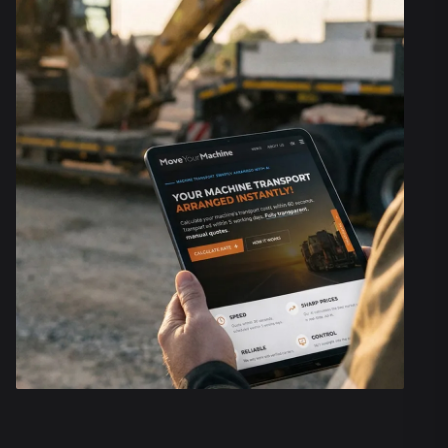
TRANSPORCIE WÓZKÓW WIDŁ
Przygotowanie i zorganizowanie transportu wózków 
wiąże się z wieloma powtarzającymi się zadaniami, tak
porównywanie ofert, wybieranie partnerów i monitoro
transportów. Planiści transportu mogą spokojnie zrez
tych zadań: nasza sztuczna inteligencja jest przeszko
przejąć je z najwyższą precyzją i efektywnością.
Oprogramowanie wykorzystuje dane w czasie rzeczy
aby:
Obliczyć dokładne specyfikacje twojej maszyny, ab
potrzebny sprzęt transportowy.
Obliczanie najkorzystniejszej ceny transportu w ci
sekund.